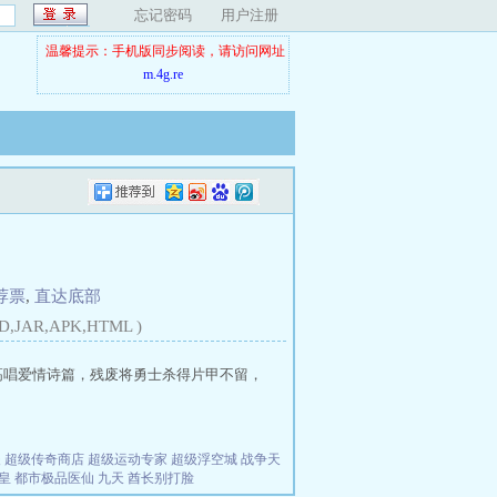
忘记密码
用户注册
温馨提示：手机版同步阅读，请访问网址
m.4g.re
荐票
,
直达底部
D,JAR,APK,HTML )
高唱爱情诗篇，残废将勇士杀得片甲不留，
夫
超级传奇商店
超级运动专家
超级浮空城
战争天
皇
都市极品医仙
九天
酋长别打脸