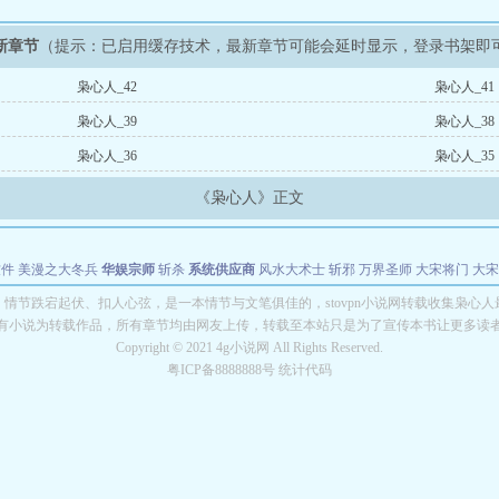
新章节
（提示：已启用缓存技术，最新章节可能会延时显示，登录书架即
枭心人_42
枭心人_41
枭心人_39
枭心人_38
枭心人_36
枭心人_35
《枭心人》正文
软件
美漫之大冬兵
华娱宗师
斩杀
系统供应商
风水大术士
斩邪
万界圣师
大宋将门
大宋
能巨星
绝对交易
全职武神
位面复制大师
华娱特效大亨
原始大厨王
怪物聊天群
某美漫
情节跌宕起伏、扣人心弦，是一本情节与文笔俱佳的，stovpn小说网转载收集枭心人
有小说为转载作品，所有章节均由网友上传，转载至本站只是为了宣传本书让更多读
长别打脸
Copyright © 2021 4g小说网 All Rights Reserved.
粤ICP备8888888号 统计代码