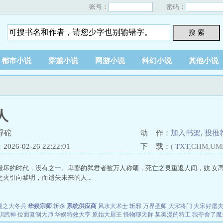
账号：
密码：
搜 索
都市小说
穿越小说
网游小说
科幻小说
其他小说
人
浮砣
动 作：
加入书架
,
投推
26-02-26 22:22:01
下 载：
(
TXT
,CHM,UM
最坏的时代，没有之一。卑鄙的弑君者被万人称颂，死亡之灵重返人间，妓.女
火引向黎明，而遗失未来的人...
漫之大冬兵
华娱宗师
斩杀
系统供应商
风水大术士
斩邪
万界圣师
大宋将门
大宋好屠
职武神
位面复制大师
华娱特效大亨
原始大厨王
怪物聊天群
某美漫的特工
我夺舍了魔