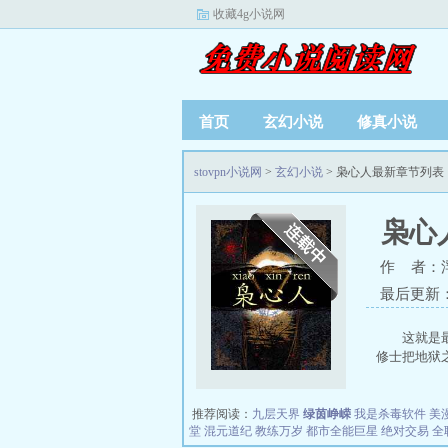
收藏4g小说网
首页
玄幻小说
修真小说
stovpn小说网
>
玄幻小说
> 枭心人最新章节列表
枭心
作 者：
最后更新：20
这就是
修士把地狱之
推荐阅读：
九层天界
绿茵峥嵘
我是杀毒软件
美
堂
混元道纪
教练万岁
都市全能巨星
绝对交易
全