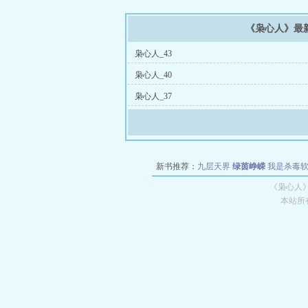
《枭心人》最
枭心人_43
枭心人_40
枭心人_37
新书推荐：
九层天界
绿茵峥嵘
我是杀毒
空城
战争天堂
混元道纪
教练万岁
都市全
《枭心人》
本站所