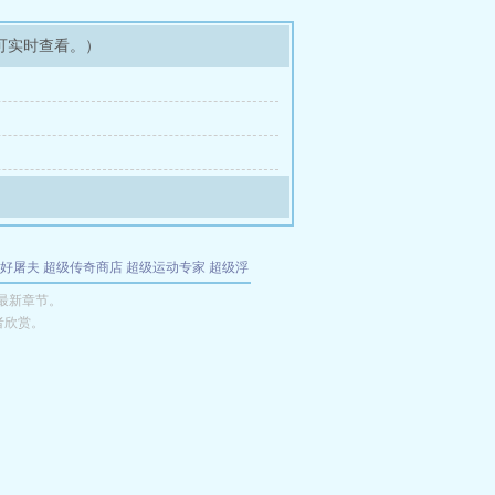
可实时查看。）
好屠夫
超级传奇商店
超级运动专家
超级浮
的特工
我夺舍了魔皇
都市极品医仙
九天
酋
最新章节。
者欣赏。