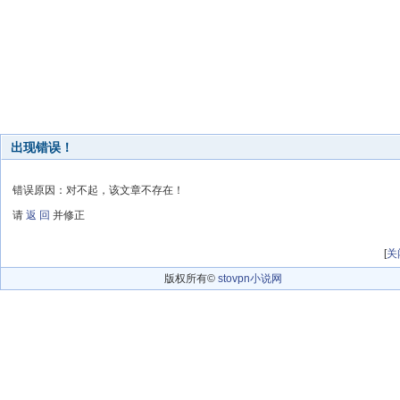
出现错误！
错误原因：对不起，该文章不存在！
请
返 回
并修正
[
关
版权所有©
stovpn小说网