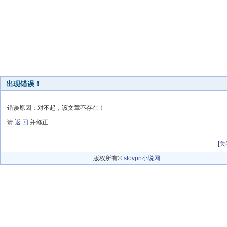
出现错误！
错误原因：对不起，该文章不存在！
请
返 回
并修正
[
关
版权所有©
stovpn小说网