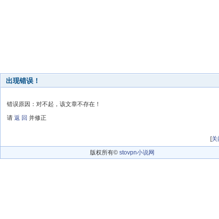
出现错误！
错误原因：对不起，该文章不存在！
请
返 回
并修正
[
关
版权所有©
stovpn小说网