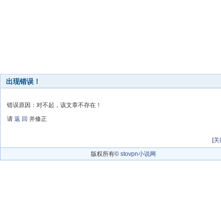
出现错误！
错误原因：对不起，该文章不存在！
请
返 回
并修正
[
关
版权所有©
stovpn小说网