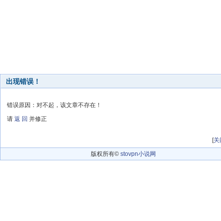
出现错误！
错误原因：对不起，该文章不存在！
请
返 回
并修正
[
关
版权所有©
stovpn小说网