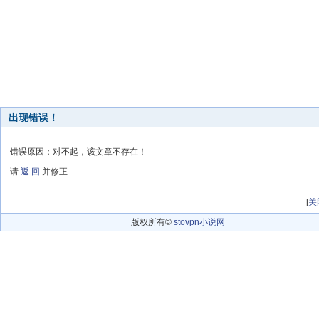
出现错误！
错误原因：对不起，该文章不存在！
请
返 回
并修正
[
关
版权所有©
stovpn小说网