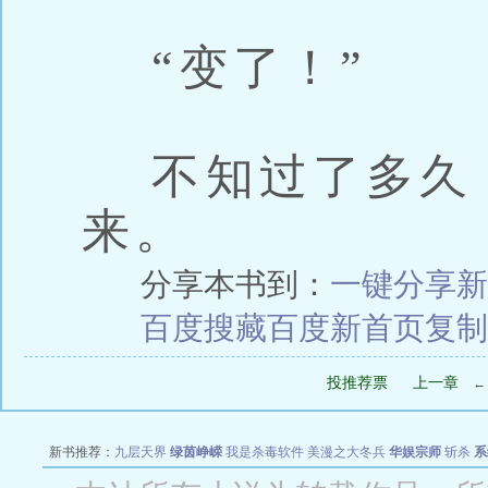
“变了！”
不知过了多久
来。
分享本书到：
一键分享
新
百度搜藏
百度新首页
复制
投推荐票
上一章
新书推荐：
九层天界
绿茵峥嵘
我是杀毒软件
美漫之大冬兵
华娱宗师
斩杀
系
空城
战争天堂
混元道纪
教练万岁
都市全能巨星
绝对交易
全职武神
位面复制