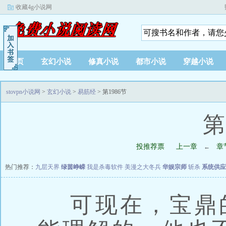
收藏4g小说网
首页
玄幻小说
修真小说
都市小说
穿越小说
stovpn小说网
>
玄幻小说
>
易筋经
> 第1986节
第
投推荐票
上一章
章
←
热门推荐：
九层天界
绿茵峥嵘
我是杀毒软件
美漫之大冬兵
华娱宗师
斩杀
系统供应
可现在，宝鼎