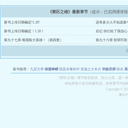
《禁区之雄》最新章节
（提示：已启用缓存
新书上传日期确定!1.20!
还有多少人不知道新
新书上传日期确定！1.20！
后记 你们给了我信心
第九十七章 唯我陈大英雄！（第四更）
第九十六章 软弱可
新书推荐：
九层天界
绿茵峥嵘
我是杀毒软件
美漫之大冬兵
华娱宗师
斩杀
系
空城
战争天堂
混元道纪
教练万岁
都市全能巨星
绝对交易
全职武神
位面复制
《禁区之雄》情节跌宕起伏、扣人心弦，是一本情
本站所有小说为转载作品，所有章节均由
Copyright © 2
粤IC