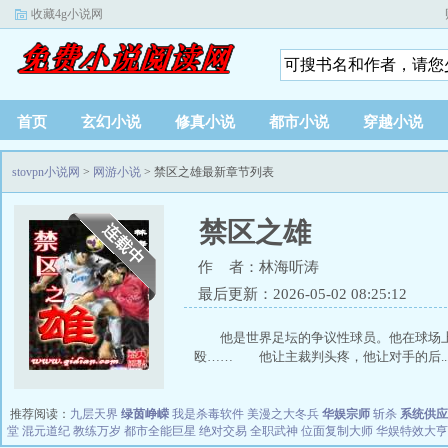
收藏4g小说网
首页
玄幻小说
修真小说
都市小说
穿越小说
stovpn小说网
>
网游小说
> 禁区之雄最新章节列表
禁区之雄
作 者：林海听涛
最后更新：2026-05-02 08:25:12
他是世界足坛的争议性球员。他在球场
殴…… 他让主裁判头疼，他让对手的后..
推荐阅读：
九层天界
绿茵峥嵘
我是杀毒软件
美漫之大冬兵
华娱宗师
斩杀
系统供应
堂
混元道纪
教练万岁
都市全能巨星
绝对交易
全职武神
位面复制大师
华娱特效大亨