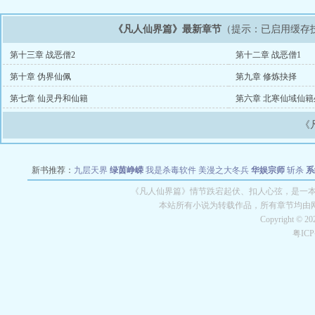
《凡人仙界篇》最新章节
（提示：已启用缓存
第十三章 战恶僧2
第十二章 战恶僧1
第十章 伪界仙佩
第九章 修炼抉择
第七章 仙灵丹和仙籍
第六章 北寒仙域仙籍
《
新书推荐：
九层天界
绿茵峥嵘
我是杀毒软件
美漫之大冬兵
华娱宗师
斩杀
系
空城
战争天堂
混元道纪
教练万岁
都市全能巨星
绝对交易
全职武神
位面复制
《凡人仙界篇》情节跌宕起伏、扣人心弦，是一本情
本站所有小说为转载作品，所有章节均由
Copyright © 2
粤IC