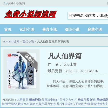
收藏4g小说网
首页
玄幻小说
修真小说
都市小说
穿越小说
stovpn小说网
>
玄幻小说
> 凡人仙界篇最新章节列表
凡人仙界篇
作 者：飞天土鳖
最后更新：2026-05-02 02:46:16
同人作品，讲述凡人仙界部分的故
世事难料，无意间他竟得知了整个仙界的...
推荐阅读：
九层天界
绿茵峥嵘
我是杀毒软件
美漫之大冬兵
华娱宗师
斩杀
系统供应
堂
混元道纪
教练万岁
都市全能巨星
绝对交易
全职武神
位面复制大师
华娱特效大亨