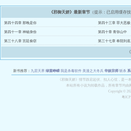
《邪御天娇》最新章节
（提示：已启用缓存
第四十四章 那晚是你
第四十三章 罪大恶极
第四十一章 神秘身份
第四十章 青弥山中
第三十八章 宫廷偷窃
第三十七章 奉陪到底
新书推荐：
九层天界
绿茵峥嵘
我是杀毒软件
美漫之大冬兵
华娱宗师
斩杀
系
空城
战争天堂
混元道纪
教练万岁
都市全能巨星
绝对交易
全职武神
位面复制
《邪御天娇》情节跌宕起伏、扣人心弦，是一本情
本站所有小说为转载作品，所有章节均由
Copyright © 2
粤IC