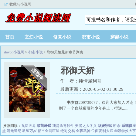
收藏4g小说网
首页
玄幻小说
修真小说
都市小说
穿越小说
stovpn小说网
>
都市小说
> 邪御天娇最新章节列表
邪御天娇
作 者：纯情犀利哥
最后更新：2026-05-02 01:30:29
书友群209739077，欢迎大家加
到了一个血脉稀薄的少年身上，得逆......
推荐阅读：
九层天界
绿茵峥嵘
我是杀毒软件
美漫之大冬兵
华娱宗师
斩杀
系统供应
堂
混元道纪
教练万岁
都市全能巨星
绝对交易
全职武神
位面复制大师
华娱特效大亨