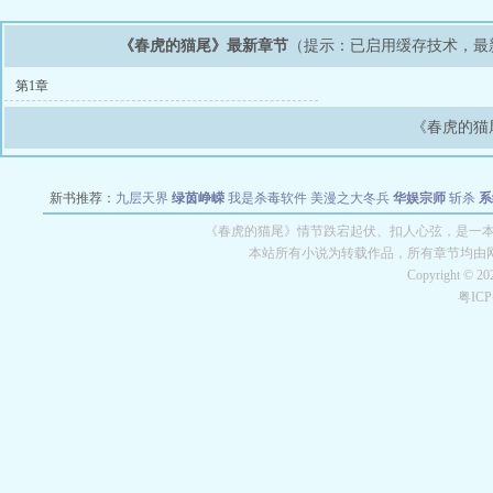
《春虎的猫尾》最新章节
（提示：已启用缓存技术，最
第1章
《春虎的猫
新书推荐：
九层天界
绿茵峥嵘
我是杀毒软件
美漫之大冬兵
华娱宗师
斩杀
系
空城
战争天堂
混元道纪
教练万岁
都市全能巨星
绝对交易
全职武神
位面复制
《春虎的猫尾》情节跌宕起伏、扣人心弦，是一本情
本站所有小说为转载作品，所有章节均由
Copyright © 2
粤IC