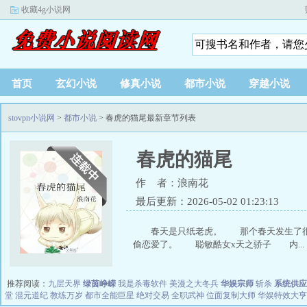
收藏4g小说网
首页
玄幻小说
修真小说
都市小说
穿越小说
stovpn小说网
>
都市小说
> 春虎的猫尾最新章节列表
春虎的猫尾
作 者：浪南花
最后更新：2026-05-02 01:23:13
春天是只纸老虎。 那个春天发生了
偷恋爱了。 聪敏酷女x天之骄子 内...
推荐阅读：
九层天界
绿茵峥嵘
我是杀毒软件
美漫之大冬兵
华娱宗师
斩杀
系统供应
堂
混元道纪
教练万岁
都市全能巨星
绝对交易
全职武神
位面复制大师
华娱特效大亨